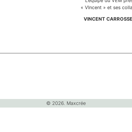
L’équipe du VEM prés
« VIncent » et ses coll
VINCENT CARROSSE
© 2026. Maxcrée